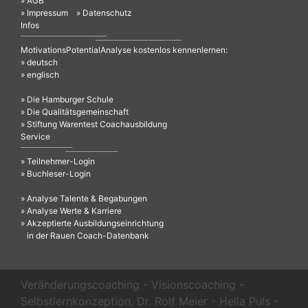
» AGB
» Impressum
» Datenschutz
Infos
MotivationsPotentialAnalyse kostenlos kennenlernen:
» deutsch
» englisch
» Die Hamburger Schule
» Die Qualitätsgemeinschaft
» Stiftung Warentest Coachausbildung
Service
» Teilnehmer-Login
» Buchleser-Login
» Analyse Talente & Begabungen
» Analyse Werte & Karriere
» Akzeptierte Ausbildungseinrichtung
in der Rauen Coach-Datenbank
Veränderungscoaching - Visionscoaching -
Selbstlernkonzeption. Dr. Rolf Meier - Hella Puls -